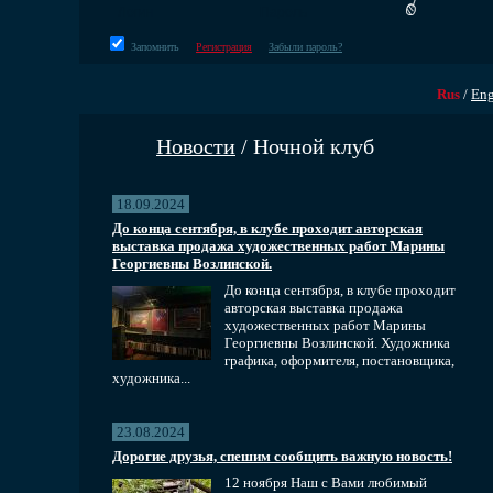
Запомнить
Регистрация
Забыли пароль?
Rus
/
En
Новости
/ Ночной клуб
18.09.2024
До конца сентября, в клубе проходит авторская
выставка продажа художественных работ Марины
Георгиевны Возлинской.
До конца сентября, в клубе проходит
авторская выставка продажа
художественных работ Марины
Георгиевны Возлинской. Художника
графика, оформителя, постановщика,
художника...
23.08.2024
Дорогие друзья, спешим сообщить важную новость!
12 ноября Наш с Вами любимый