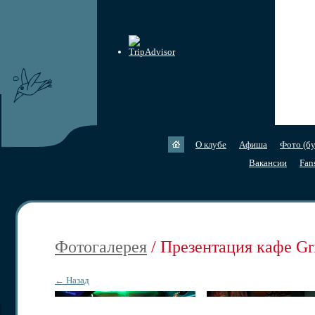
О клубе
Афиша
Фото (бу
Вакансии
Fan
Фотогалерея
/ Презентация кафе Gr
← Назад