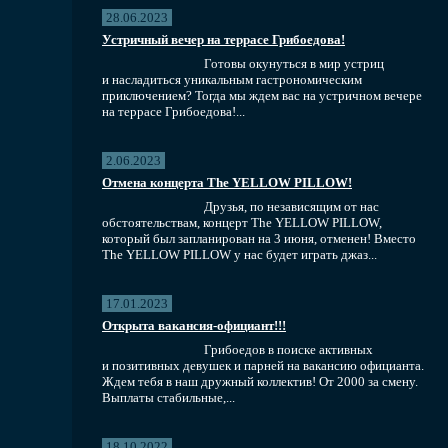
28.06.2023
Устричный вечер на террасе Грибоедова!
Готовы окунуться в мир устриц
и насладиться уникальным гастрономическим
приключением? Тогда мы ждем вас на устричном вечере
на террасе Грибоедова!...
2.06.2023
Отмена концерта The YELLOW PILLOW!
Друзья, по независящим от нас
обстоятельствам, концерт The YELLOW PILLOW,
который был запланирован на 3 июня, отменен! Вместо
The YELLOW PILLOW у нас будет играть джаз...
17.01.2023
Открыта вакансия-официант!!!
Грибоедов в поиске активных
и позитивных девушек и парней на вакансию официанта.
Ждем тебя в наш дружный коллектив! От 2000 за смену.
Выплаты стабильные,...
18.10.2022