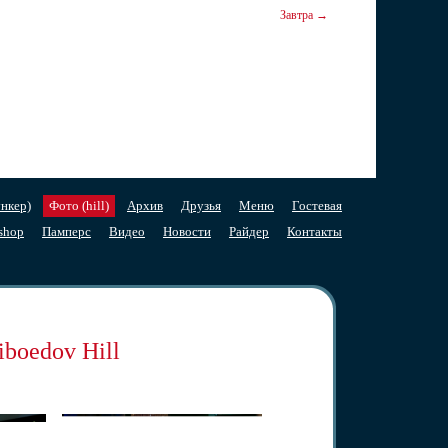
Завтра →
нкер)
Фото (hill)
Архив
Друзья
Меню
Гостевая
shop
Памперс
Видео
Новости
Райдер
Контакты
iboedov Hill