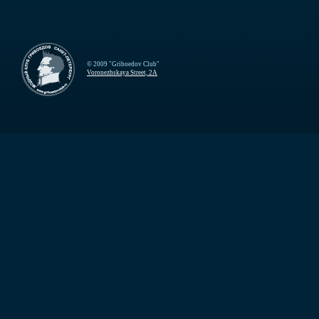
© 2009 "Griboedov Club"
Voronezhskaya Street, 2A