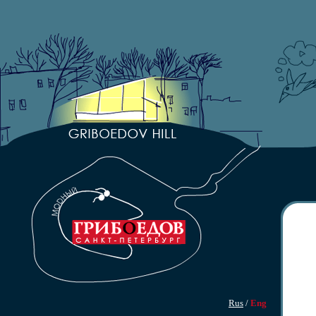
Rus
/
Eng