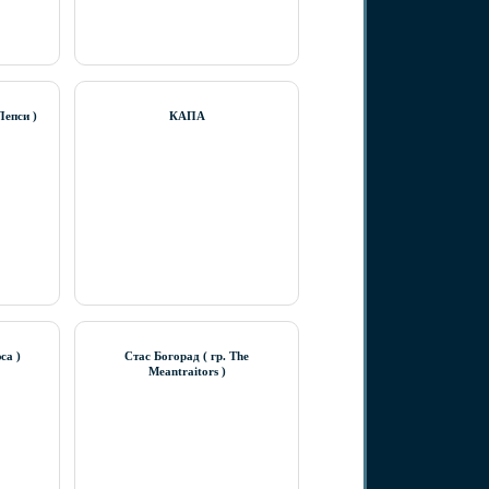
Пепси )
КАПА
са )
Стас Богорад ( гр. The
Meantraitors )