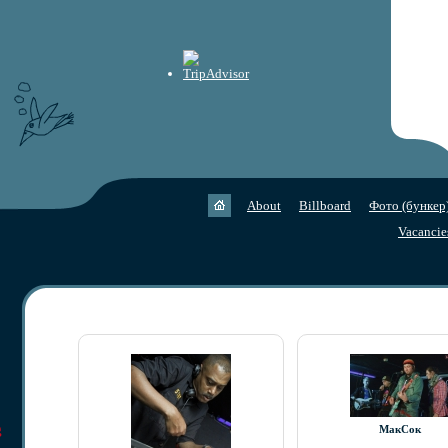
About
Billboard
Фото (бункер
Vacancie
g
МакСок