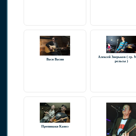
Алексей Зверьков ( гр. 
Вася Васин
рельсы )
Препинаки Каноэ