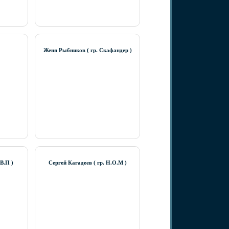
Женя Рыбников ( гр. Скафандер )
В.П )
Сергей Кагадеев ( гр. Н.О.М )