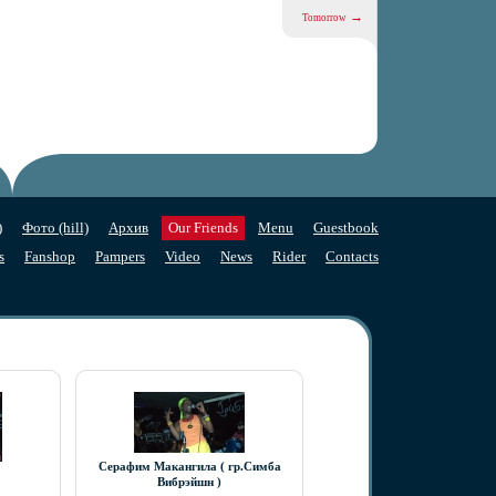
→
Tomorrow
)
Фото (hill)
Архив
Our Friends
Menu
Guestbook
s
Fanshop
Pampers
Video
News
Rider
Contacts
Серафим Макангила ( гр.Симба
Вибрэйшн )