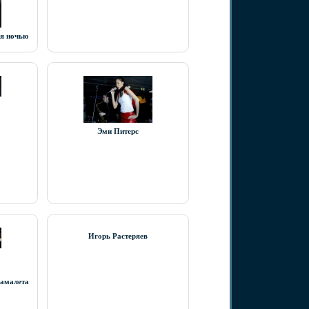
ня ночью
Эми Питерс
Игорь Растеряев
самалета