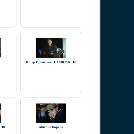
Питер Принсипл TUXEDOMOON
jekt
Михаил Бархин