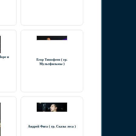
Море и
Егор Тимофеев ( гр.
Мультфильмы )
Андрей Фига ( гр. Сказы леса )