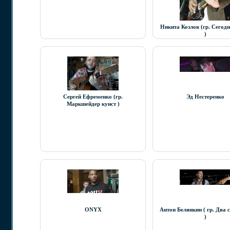
Никита Козлов (гр. Сегод
)
Cергей Ефременко (гр.
Эд Нестеренко
Маркшейдер кунст )
ONYX
Антон Белянкин ( гр. Два 
)