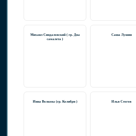
Михаил Синдаловский ( гр. Два
Саша Лушин
самалета )
Инна Волкова (гр. Колибри )
Илья Стогов