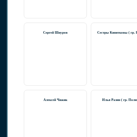
Cергей Шнуров
Сестры Кипятковы ( гр. 
Алексей Чижик
Илья Разин ( гр. Полю