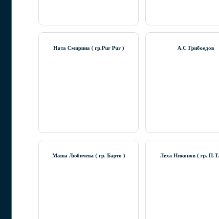
Ната Смирина ( гр.Pur Pur )
А.С Грибоедов
Маша Любичева ( гр. Барто )
Леха Никонов ( гр. П.Т.