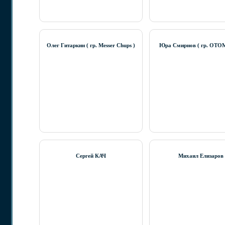
Олег Гитаркин ( гр. Messer Chups )
Юра Смирнов ( гр. ОТО
Сергей КАЧ
Михаил Елизаров