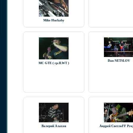
Мike Huckaby
Dan NETSLOV
MC GTE ( гр.ILWT )
Валерий Алахов
Андрей СветлоFF Pro