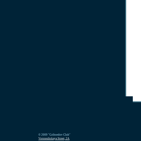
© 2009 "Griboedov Club"
Voronezhskaya Street, 2A