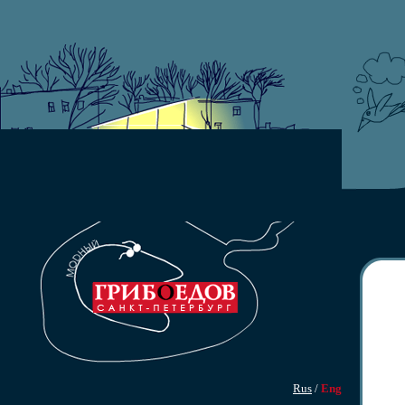
Rus
/
Eng