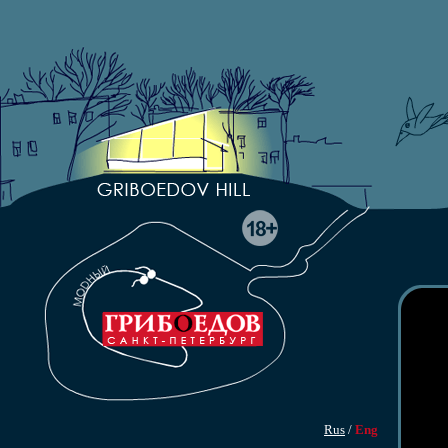
Rus
/
Eng