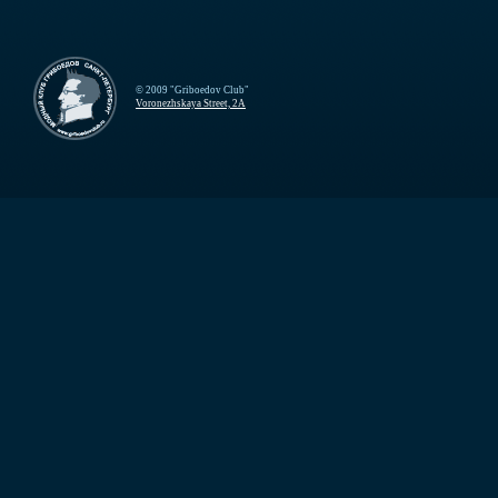
© 2009 "Griboedov Club"
Voronezhskaya Street, 2A