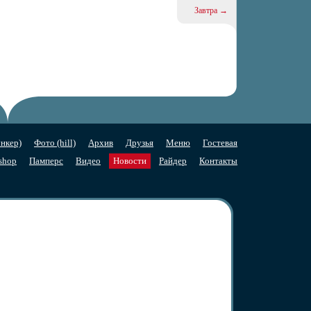
Завтра →
нкер)
Фото (hill)
Архив
Друзья
Меню
Гостевая
shop
Памперс
Видео
Новости
Райдер
Контакты