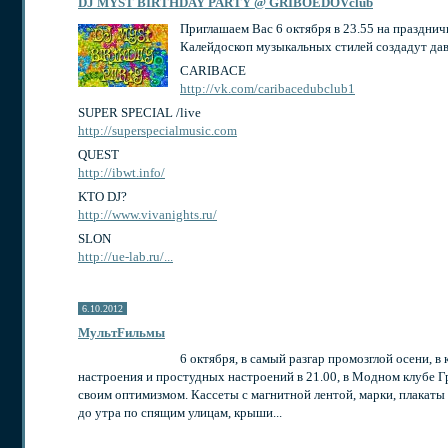
DJ MYST BIRTHDAY PARTY @ GRIBOEDOVclub
Приглашаем Вас 6 октября в 23.55 на праздни
Калейдоскоп музыкальных стилей создадут да
CARIBACE
http://vk.com/caribacedubclub1
SUPER SPECIAL /live
http://superspecialmusic.com
QUEST
http://ibwt.info/
KTO DJ?
http://www.vivanights.ru/
SLON
http://ue-lab.ru/...
6.10.2012
МультFильмы
6 октября, в самый разгар промозглой осени, в
настроения и простудных настроений в 21.00, в Модном клубе 
своим оптимизмом. Кассеты с магнитной лентой, марки, плакаты
до утра по спящим улицам, крыши...