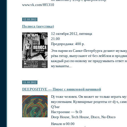
www.vk.com/fff1310
12.10.2012
Полюса (акустика)
12 октября 2012, пятница
21.00
Предпродажа: 400 р.
Эти парни из Санкт-Петербурга делают музыку
рёва гитар, выпускают её без лейблов и прод
каждый раз по-новому не придумывать ответ на
музыканты...
11.10.2012
DEEPOSITIVE — Пирог с виниловой начинкой
Dj тоже человек. Он может не только играть му
вкусненьким. Кулинарные рецепты от dj-s, само
Q’bar
Настроение — St D
Deep House, Tech House, Disco, Nu-Disco
Начало в 00.00