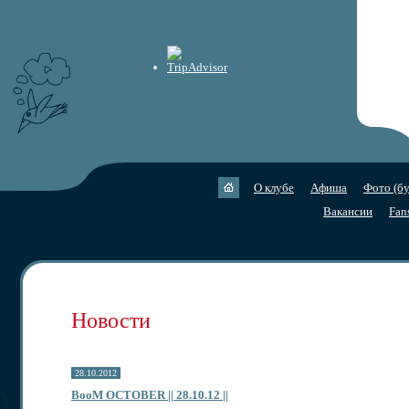
О клубе
Афиша
Фото (бу
Вакансии
Fan
Новости
28.10.2012
BooM OCTOBER || 28.10.12 ||