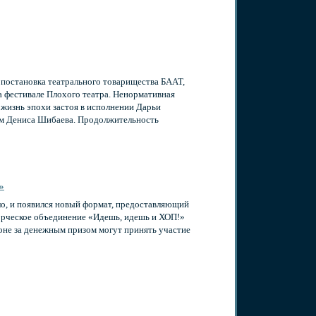
 постановка театрального товарищества БААТ,
а фестивале Плохого театра. Ненормативная
 жизнь эпохи застоя в исполнении Дарьи
ом Дениса Шибаева. Продолжительность
»
о, и появился новый формат, предоставляющий
ворческое объединение «Идешь, идешь и ХОП!»
оне за денежным призом могут принять участие