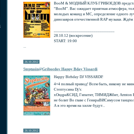
BooM & МОДНЫЙ КЛУБ ГРИБОЕДОВ представл
“BooM”. Вас ожидает приятная атмосфера, тол
молодых команд и МС, определение одного лу
динозавров отечественной RAP музыки. Ждём 
g
_____________________________
28.10.12 (воскресение)
START: 19:00
...
26.10.2012
Steptusin@Griboedov Happy Bday Vissardi
Happy Birhday DJ VISSARDI!
4×4 полный привод! Всем быть, никому не мин
Стептусина Dj’s:
хОндраКСИД, Гипатит, ТИМИДЖбит, Armton Бри
не болит Во главе с ГенираВИСимусом танцпол
А в это время на хилле будут...
26.10.2012