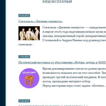
ВХОД БЕСПЛАТНЫЙ
8.10.2012
Спектакль «Дневник онаниста»
Спектакль «Дневник онаниста» — скандальная
в апреле этого года наделавшая немало шума н
лексика, ненормативный герой, ненормативная
Степановой и Андрея Панина под руководств
спектакля...
7.10.2012
Поэтический поединок от объединения «Идёшь, идёшь и ХОП!
Время декламирования стихов по домам прошл
возможность показать кто на что способен. Т
проводит третий поэтический поединок. В пог
поэты, прошедшие интернет-отбор.
Перед мастерами пера стоит задача: обогнать...
6.10.2012