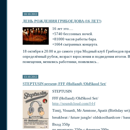
18.10.2012
ДЕНЬ РОЖДЕНИЯ ГРИБОЕДОВА (16 ЛЕТ!)
16 лет это.....
+5740 бессонных ночей.
+81000 часов работы бара.
+1664 сыгранных концерта.
18 октября в 20.00 и до самого утра Модный клуб Грибоедов пра
определённый рубеж, возраст взросления и подведения итогов.
помещения, менялись работники, появлялись...
13.10.2012
STEPTUSIN present; FFF (Holland) /OldSkool Set/
STEPTUSIN
FFF (Holland) /OldSkool Set/
http://soundcloud.com/f-f-f
Timij, Vissardi, Mr Armtone, Apatit (Birthday set)
breakbeat / future jungle/ oldskoolhardcore / bass
Вход 350р
по вконтакту 250р с флаером 200р