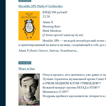
20.10.2012
Heraldic.SPb Night @ Griboedov
ВХОД 500 рублей!
23.50
Adam X
Henning Baer
Mark Hawkins
(2 hours special warm-up dj set)
Heraldic.SPb — молодой петербургский техно
и ориентированный на выпуск музыки, соединяющей в себе дух 
Adam X (Sonic Groove, Sativae, Scandinavia,...
19.10.2012
Млад и Star
Отпуск прошел, лето кончилось уже давно и т
Лучшие терапевты музыкальной арены Санкт-П
в ОЧЕНЬ МОДНОМ КЛУБЕ ГРИБОЕДОВ!!!
Большой концерт группы МЛАД и STAR!!!
Начинаем в 21.00!!!
Поздравь идейного вдохновителя, гитариста и 