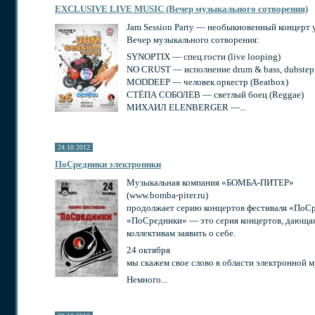
EXCLUSIVE LIVE MUSIC (Вечер музыкального сотворения)
Jam Session Party — необыкновенный концерт 
Вечер музыкального сотворения:
SYNOPTIX — спец.гости (live looping)
NO CRUST — исполнение drum & bass, dubstep, 
MODDEEP — человек оркестр (Beatbox)
СТЁПА СОБОЛЕВ — светлый боец (Reggae)
МИХАИЛ ELENBERGER —...
24.10.2012
ПоСредники электроники
Музыкальная компания «БОМБА-ПИТЕР»
(www.bomba-piter.ru)
продолжает серию концертов фестиваля «ПоС
«ПоСредники» — это серия концертов, дающа
коллективам заявить о себе.
24 октября
мы скажем свое слово в области электронной 
Немного...