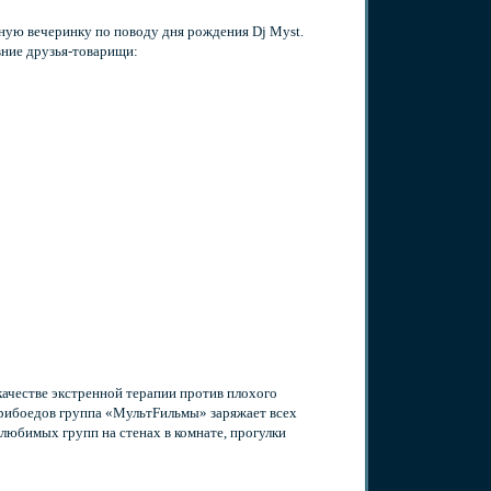
чную вечеринку по поводу дня рождения Dj Myst.
вние друзья-товарищи:
 качестве экстренной терапии против плохого
Грибоедов группа «МультFильмы» заряжает всех
 любимых групп на стенах в комнате, прогулки