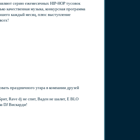
яют серию ежемесячных HIP-HOP тусовок
ько качественная музыка, конкурсная программа
чшего каждый месяц, плюс выступление
всех!
овать праздничного угара в компании друзей
т, Rave dj не спит, Ваден не шалит, Е BLO
а DJ Вискарди!