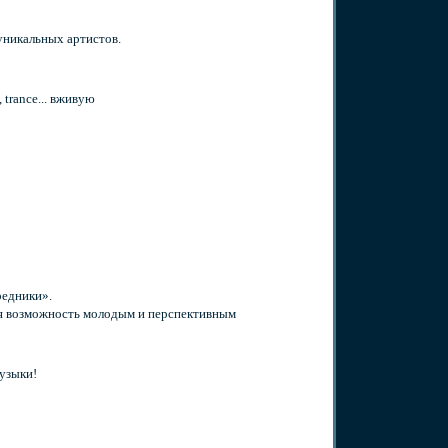
уникальных артистов.
trance... вживую
редники».
я возможность молодым и перспективным
музыки!