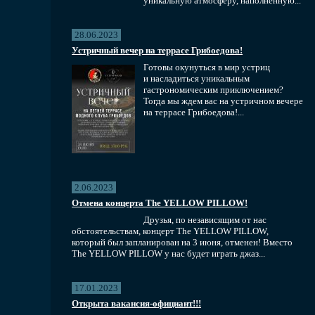
уникальную атмосферу, наполненную...
28.06.2023
Устричный вечер на террасе Грибоедова!
Готовы окунуться в мир устриц
и насладиться уникальным
гастрономическим приключением?
Тогда мы ждем вас на устричном вечере
на террасе Грибоедова!...
2.06.2023
Отмена концерта The YELLOW PILLOW!
Друзья, по независящим от нас
обстоятельствам, концерт The YELLOW PILLOW,
который был запланирован на 3 июня, отменен! Вместо
The YELLOW PILLOW у нас будет играть джаз...
17.01.2023
Открыта вакансия-официант!!!