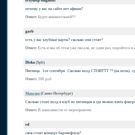
ertyuiop sdfghloit
почему у вас на сайте нет афиши?
Ответ:
Будте внимательней!!!
garb
есть у вас клубные карты? сколько они стоят?
Ответ:
Есть и мы об этом уже писали, не один раз, поройтесь в
Diska
(Spb)
Пятница . 1ое сентября . Сколько вход СТОИТТТ ?? (на ночь)...с
Ответ:
200 руб
Максим
(Санкт-Петербург)
Сколько стоит вход в клуб по пятницам и где можно взять флае
Ответ:
В зависимости от мероприятия.
rd
скок стоит концерт барокофлуш?