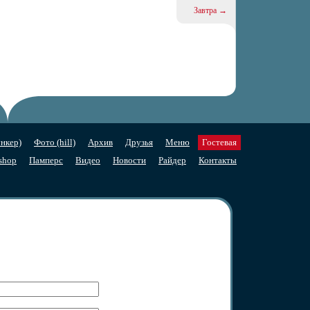
Завтра →
нкер)
Фото (hill)
Архив
Друзья
Меню
Гостевая
shop
Памперс
Видео
Новости
Райдер
Контакты