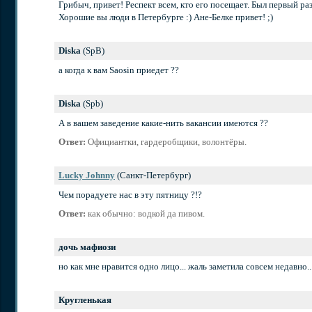
Грибыч, привет! Респект всем, кто его посещает. Был первый ра
Хорошие вы люди в Петербурге :) Ане-Белке привет! ;)
Diska
(SpB)
а когда к вам Saosin приедет ??
Diska
(Spb)
А в вашем заведение какие-нить вакансии имеются ??
Ответ:
Официантки, гардеробщики, волонтёры.
Lucky Johnny
(Санкт-Петербург)
Чем порадуете нас в эту пятницу ?!?
Ответ:
как обычно: водкой да пивом.
дочь мафиози
но как мне нравится одно лицо... жаль заметила совсем недавно... 
Кругленькая