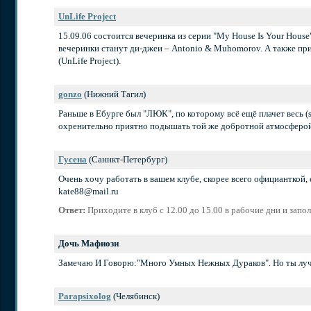
UnLife Project
15.09.06 состоится вечеринка из серии "My House Is Your House" 
вечеринки станут ди-джеи – Antonio & Muhomorov. А также при
(UnLife Project).
gonzo
(Нижний Тагил)
Раньше в Ебурге был "ЛЮК", по которому всё ещё плачет весь 
охренительно приятно подышать той же добротной атмосферой, 
Гусена
(Саннкт-Петербург)
Очень хочу работать в вашем клубе, скорее всего официанткой, 
kate88@mail.ru
Ответ:
Приходите в клуб с 12.00 до 15.00 в рабочие дни и зап
Дочь Мафиози
Замечаю И Говорю:"Много Умных Нежных Дураков". Но ты лучш
Parapsixolog
(Челябинск)