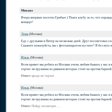
Михаил
Вчера впервые посетил Грибыч ) Thanx клубу за то, что оправ
концерт!
Лена
(Москва)
Еду с друзьями в Питер на несколько дней. Друг посоветовал схо
Скажите пожалуйста, вы с фотоаппаратом пустите? Я без него не
Илья.
(Москва)
Всем привет мы ребята из Москвы очень любим бывать у вас в к
торчат ли пружины из диванов которые стоят на против барн
Ответ:
вроде не торчат
Илья.
(Москва)
Всем привет мы ребята из Москвы очень любим бывать у вас в к
торчат ли пружины из диванов которые стоят на против барн
Ответ:
Пойду посмотрю…..