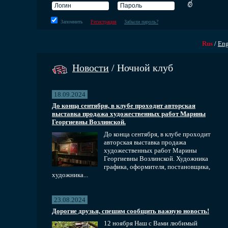
Запомнить
Регистрация
Забыли пароль?
Rus
/
En
Новости
/ Ночной клуб
18.09.2024
До конца сентября, в клубе проходит авторская
выставка продажа художественных работ Марины
Георгиевны Возлинской.
До конца сентября, в клубе проходит
авторская выставка продажа
художественных работ Марины
Георгиевны Возлинской. Художника
графика, оформителя, постановщика,
художника...
23.08.2024
Дорогие друзья, спешим сообщить важную новость!
12 ноября Наш с Вами любимый