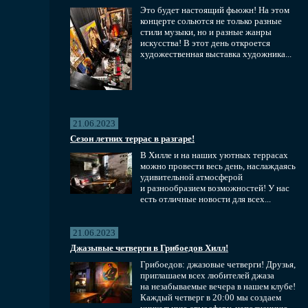
Это будет настоящий фьюжн! На этом
концерте сольются не только разные
стили музыки, но и разные жанры
искусства! В этот день откроется
художественная выставка художника...
21.06.2023
Сезон летних террас в разгаре!
В Хилле и на наших уютных террасах
можно провести весь день, наслаждаясь
удивительной атмосферой
и разнообразием возможностей! У нас
есть отличные новости для всех...
21.06.2023
Джазывые четверги в Грибоедов Хилл!
Грибоедов: джазовые четверги! Друзья,
приглашаем всех любителей джаза
на незабываемые вечера в нашем клубе!
Каждый четверг в 20:00 мы создаем