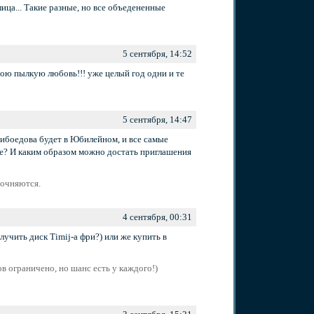
лица... Такие разные, но все объедененные
5 сентября, 14:52
вою пылкую любовь!!! уже целый год одни и те
5 сентября, 14:47
ибоедова будет в Юбилейном, и все самые
ве? И каким образом можно достать приглашения
точняются.
4 сентября, 00:31
лучить диск Timij-а фри?) или же купить в
в ограничено, но шанс есть у каждого!)