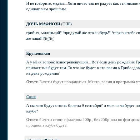
И не говорите, мадам... Хотя ничто так не радует как эти милые 
одинаковым прошлым...
ДОЧЬ МАФИОЗИ
(СПБ)
грибыч, миленький!!!придумай же что-нибудь!!!!теряю к тебе с
же лица!!!((((((((
Кругленькая
А у меня вопрос животрепещущий... Вот если день рождения Гр
причастные будут там. То что же будет в это время в Грибоедо
на день рождения?
Ответ:
Билеты будут продаваться. Место, время и программа у
Соня
А сколько будут стоить билеты 9 сентября? и можно ли будет по
клубе?
Ответ:
билеты стоят с флаером 200р., без 250р.
кол-во
фри диско
продажа в клубе будет!