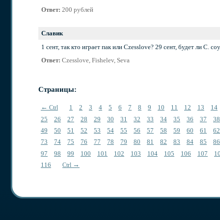
Ответ:
200 рублей
Славик
1 сент, так кто играет пак или Czesslove? 29 сент, будет ли С. со
Ответ:
Czesslove, Fishelev, Seva
Страницы:
←
1
2
3
4
5
6
7
8
9
10
11
12
13
14
Ctrl
25
26
27
28
29
30
31
32
33
34
35
36
37
38
49
50
51
52
53
54
55
56
57
58
59
60
61
62
73
74
75
76
77
78
79
80
81
82
83
84
85
86
97
98
99
100
101
102
103
104
105
106
107
1
116
→
Ctrl