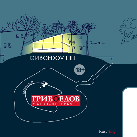
Rus
/
Eng