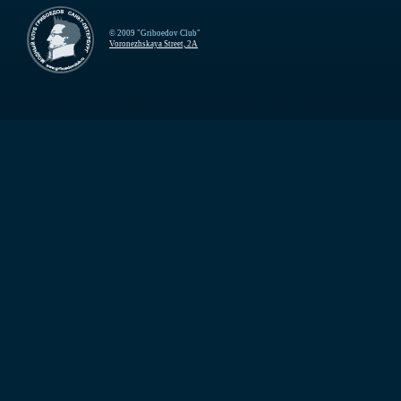
© 2009 "Griboedov Club"
Voronezhskaya Street, 2A