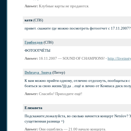
Answer:
Клубные карты не продаются.
катя
(СПб)
привет. скажите где можно посмотреть фотоотчет с 17.11.2007?
Грибоедов
(СПб)
ФОТООТЧЁТЫ
Answer:
16.11.2007 — SOUND OF CHAMPIONS! -
http://liveins
Dobraya_Sonya
(Питер)
К вам можно прийти одному, отлично отдохнуть, пообщаться с
бояться за свою жизнь!))) да ...ещё и лично от Компаса диск по
Answer:
Спасибо! Приходите ещё!
Елизавета
Подскажите,пожалуйста, во сколько начнется концерт Netslov? У в
сущетвенная разница =)
Answer:
Они ошиблись — 21.00 начало концерта.