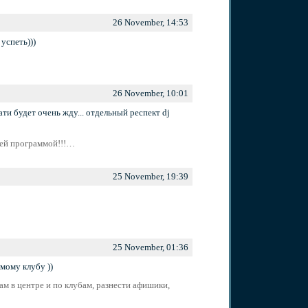
26 November, 14:53
успеть)))
26 November, 10:01
ти будет очень жду... отдельный респект dj
ней программой!!!…
25 November, 19:39
25 November, 01:36
мому клубу ))
м в центре и по клубам, разнести афишики,