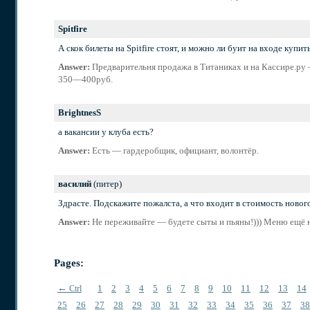
Spitfire
А скок билеты на Spitfire стоят, и можно ли буит на входе купит
Answer:
Предварительня продажа в Титаниках и на Кассире.ру 
350—400
руб.
BrightnesS
а вакансии у клуба есть?
Answer:
Есть — гардеробщик, официант, волонтёр.
василий
(питер)
Здрасте. Подскажите пожалста, а что входит в стоимость нового
Answer:
Не переживайте — будете сыты и пьяны!))) Меню ещё 
Pages:
←
1
2
3
4
5
6
7
8
9
10
11
12
13
14
Ctrl
25
26
27
28
29
30
31
32
33
34
35
36
37
38