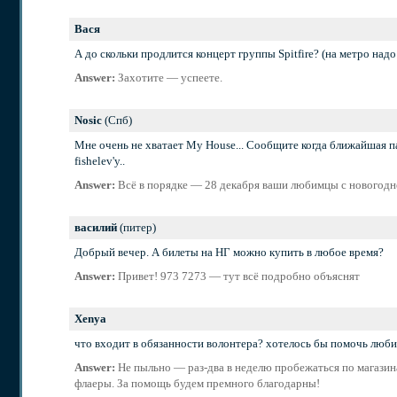
Вася
А до скольки продлится концерт группы Spitfire? (на метро надо 
Answer:
Захотите — успеете.
Nosic
(Спб)
Мне очень не хватает My House... Сообщите когда ближайшая па
fishelev'у..
Answer:
Всё в порядке — 28 декабря ваши любимцы с новогод
василий
(питер)
Добрый вечер. А билеты на НГ можно купить в любое время?
Answer:
Привет! 973 7273 — тут всё подробно объяснят
Xenya
что входит в обязанности волонтера? хотелось бы помочь люби
Answer:
Не пыльно —
раз-два
в неделю пробежаться по магазина
флаеры. За помощь будем премного благодарны!