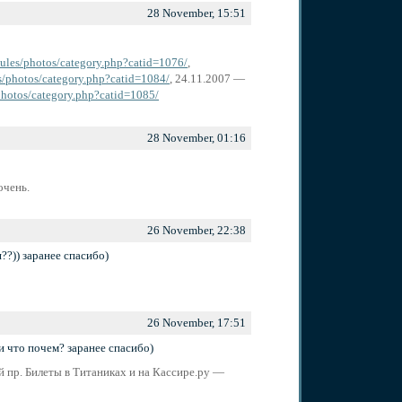
28 November, 15:51
odules/photos/category.php?catid=1076/
,
es/photos/category.php?catid=1084/
, 24.11.2007 —
/photos/category.php?catid=1085/
28 November, 01:16
очень.
26 November, 22:38
?)) заранее спасибо)
26 November, 17:51
 и что почем? заранее спасибо)
й пр. Билеты в Титаниках и на Кассире.ру —