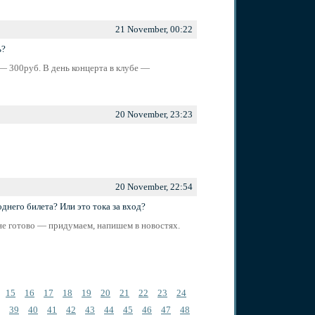
21 November, 00:22
ь?
— 300руб. В день концерта в клубе —
20 November, 23:23
20 November, 22:54
днего билета? Или это тока за вход?
не готово — придумаем, напишем в новостях.
15
16
17
18
19
20
21
22
23
24
39
40
41
42
43
44
45
46
47
48