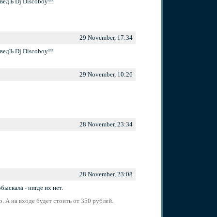
едЪ Dj Discoboy!!!
29 November, 17:34
едЪ Dj Discoboy!!!
29 November, 10:26
28 November, 23:34
28 November, 23:08
быскала - нигде их нет.
 А на входе будет стоить от 350 рублей.