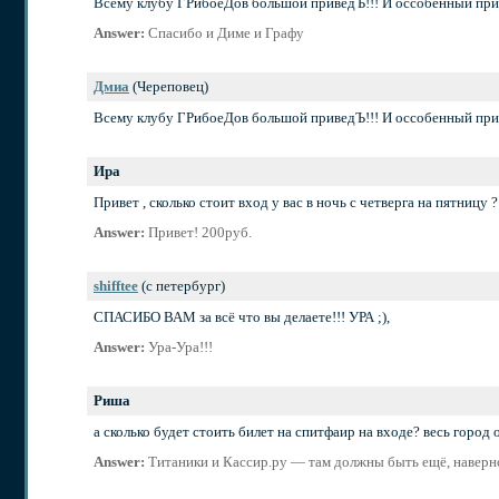
Всему клубу ГРибоеДов большой приведЪ!!! И оссобенный прив
Answer:
Спасибо и Диме и Графу
Дмиа
(Череповец)
Всему клубу ГРибоеДов большой приведЪ!!! И оссобенный прив
Ира
Привет , сколько стоит вход у вас в ночь с четверга на пятницу ?
Answer:
Привет! 200руб.
shifftee
(с петербург)
СПАСИБО ВАМ за всё что вы делаете!!! УРА ;),
Answer:
Ура-Ура
!!!
Риша
а сколько будет стоить билет на спитфаир на входе? весь город о
Answer:
Титаники и Кассир.ру — там должны быть ещё, наверно.