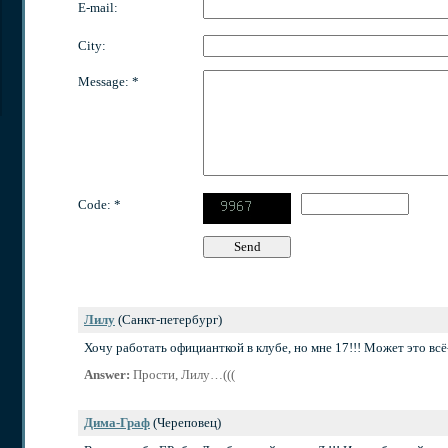
E-mail:
City:
Message: *
Code: *
Лилу
(Санкт-петербург)
Хочу работать официанткой в клубе, но мне 17!!! Может это всё
Answer:
Прости, Лилу…(((
Дима-Граф
(Череповец)