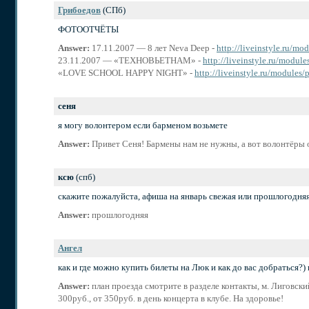
Грибоедов
(СПб)
ФОТООТЧЁТЫ
Answer:
17.11.2007 — 8 лет Neva Deep -
http://liveinstyle.ru/m
23.11.2007 — «ТЕХНОВЬЕТНАМ» -
http://liveinstyle.ru/modul
«LOVE SCHOOL HAPPY NIGHT» -
http://liveinstyle.ru/modules
сеня
я могу волонтером если барменом возьмете
Answer:
Привет Сеня! Бармены нам не нужны, а вот волонтёры 
ксю
(спб)
скажите пожалуйста, афиша на январь свежая или прошлогодняя?
Answer:
прошлогодняя
Ангел
как и где можно купить билеты на Люк и как до вас добраться?)
Answer:
план проезда смотрите в разделе контакты, м. Лиговски
300руб., от 350руб. в день концерта в клубе. На здоровье!