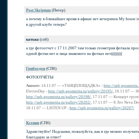
Post Skriptum
(Питер)
а почему в ближайшее время в афише нет вечеринок My house is
в другой клубе теперь?
катька
(спб)
а где фотоотчет с 17.11.2007 там только геометрия фоткала прос
одной фотки нет и лица знакомого на фотках нет(((((((((
Грибоедов
(СПб)
ФОТООТЧЁТЫ
Answer:
14.11.07 — «ТАНЦПЛОЩАДКА» -
http://spb.geometria
ElectroDay -
http://spb.geometria.ru/gallery/20195/
, 16.11.07 —
http://spb.geometria.ru/gallery/20198/
, 17.11.07 — Концерт групп
http://spb.geometria.ru/gallery/20202/
, 17.11.07 — 8 Лет Neva De
18.11.07 — LISTEN UP -
http://spb.geometria.ru/gallery/20207/
Ксения
(СПб)
Здравствуйте! Подскажи, пожалуйста, как и где можно получит
благодарю за ответ!