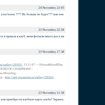
24 November, 22:05
 your house ???? Их больше не будет??? или они
23 November, 22:58
то я пришла в клуб, меня фоткали много раз и ни
23 November, 17:38
.ru/gallery/20193/
, 15.11.07 — Poluse&KrotBDay
 SOUND OF CHAMPIONS! -
ы Missisbig -
ep -
http://spb.geometria.ru/gallery/20203/
,
23 November, 11:58
ь или приобрести клубную карту клуба? Заранее,