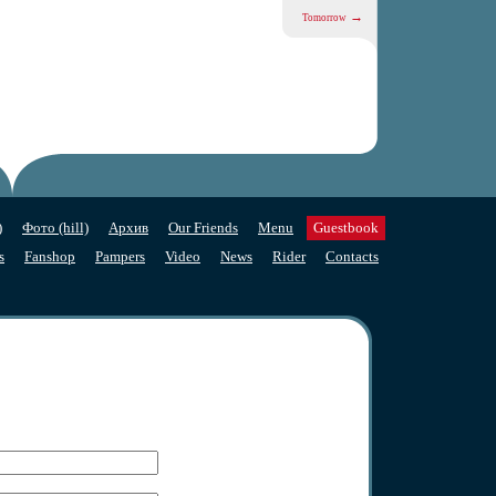
→
Tomorrow
)
Фото (hill)
Архив
Our Friends
Menu
Guestbook
s
Fanshop
Pampers
Video
News
Rider
Contacts