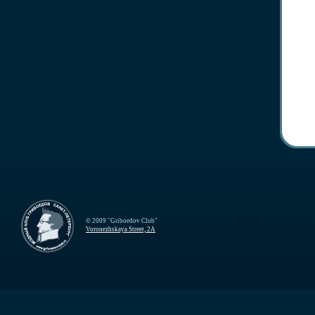
© 2009 "Griboedov Club"
Voronezhskaya Street, 2A