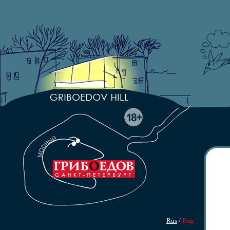
Rus
/
Eng