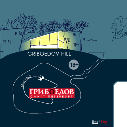
Rus
/
Eng