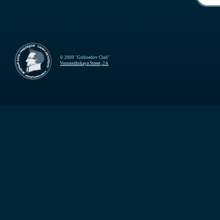
© 2009 "Griboedov Club"
Voronezhskaya Street, 2A