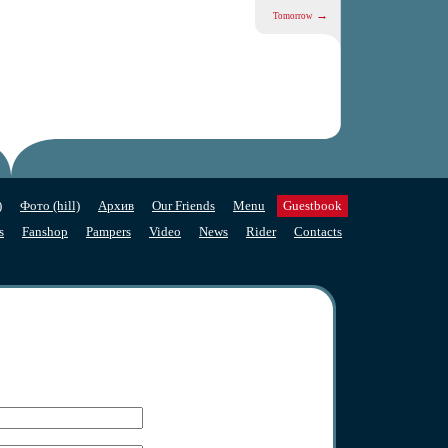
→
Tomorrow
)
Фото (hill)
Архив
Our Friends
Menu
Guestbook
s
Fanshop
Pampers
Video
News
Rider
Contacts