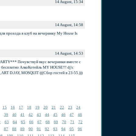
14 August, 15:34
14 August, 14:58
для прохода в клуб на вечеринку My House Is
14 August, 14:53
TY*** Почувствуй вкус вечеринки вместе с
бесплатно АлкоКотейль MY HOUSE!!! dj's:
T D.JAY, MOSQUIT (((Cбор гостей в 23-55.)))
15
16
17
18
19
20
21
22
23
24
39
40
41
42
43
44
45
46
47
48
2
63
64
65
66
67
68
69
70
71
72
87
88
89
90
91
92
93
94
95
96
08
109
110
111
112
113
114
115