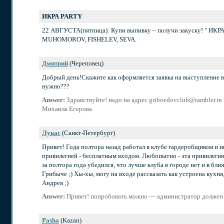
ИКРА PARTY
22 АВГУСТА(пятница): Купи выпивку – получи закуску! " ИКР
MUHOMOROV, FISHELEV, SEVA.
Дмитрий
(Череповец)
Добрый день!Скажите как оформляется заявка на выступление в
нужно???
Answer:
Здравствуйте! надо на адрес griboedovclub@rambler.ru
Михаила Егорова
Лукас
(Санкт-Петербург)
Привет! Года полтора назад работал в клубе гардеробщиком и ни
привилегией - бесплатным входом. Любопытно - эта привилегия е
за полтора года убедился, что лучше клуба в городе нет и в бл
Грибыче ;) Хы-хы, могу на входе рассказать как устроена кухня
Андрея ;)
Answer:
Привет! попробовать можно — администратор должен 
Pasha
(Kazan)