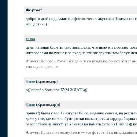
the-proof
доброго дня! подскажите, а фотоотчета с акустики Эскимо так и 
концертик ;)
roma
цены на ваши билеты явно завышены, что явно отталкивает посе
интерьерами получше и за вход на эти же группы там берут мен
Answer:
Дорогой Рома! Все деньги со входа получают эти самые
«на вкус и цвет…»
Лили
(Краснодар)
о)))пасибо большое БУМ ЖДАТЬ)))
Лили
(Краснодар)))
привет!) были у вас 12 августа 08-го, недавно совсем, на регги-
даже у нее, где можно буит фотки посмотреть..а гардеробщица ск
разобраться не могу!!!) а хочется на память фото из Питера)))
Answer:
Привет! не волнуйтесь — все фотоотчёты выкладываем 