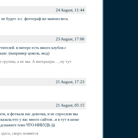
24 August, 11:44
не будет. п.с. фотограф же маячил весь
23 August, 17:06
тителей. в питере есть много клубов с
ьше. (например цоколь, мод)
 группы, а не мы. А интерьеры…, ну тут
21 August, 17:23
21 August, 05:15
пати, и фоткала нас девочка, и не спросили мы
азала,что у вас много сайтов...и я тут в шоке
 подскажите плиз ЧТО-НИБУДЬ )))
здесь, скоро появятся