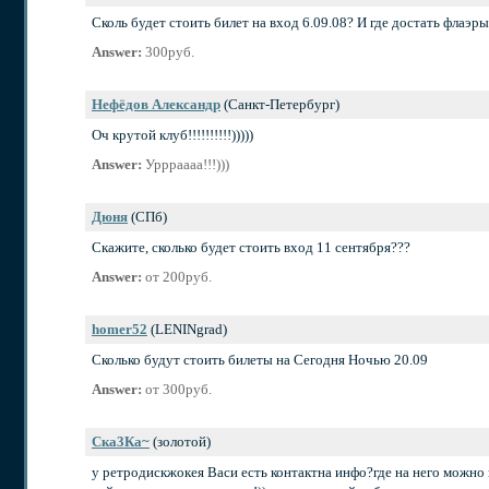
Сколь будет стоить билет на вход 6.09.08? И где достать флаэры 
Answer:
300руб.
Нефёдов Александр
(Санкт-Петербург)
Оч крутой клуб!!!!!!!!!!)))))
Answer:
Уррраааа!!!)))
Дюня
(СПб)
Скажите, сколько будет стоить вход 11 сентября???
Answer:
от 200руб.
homer52
(LENINgrad)
Сколько будут стоить билеты на Сегодня Ночью 20.09
Answer:
от 300руб.
Ска3Ка~
(золотой)
у ретродискжокея Васи есть контактна инфо?где на него можно