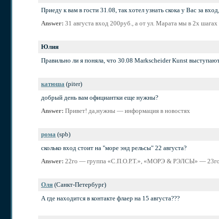
Приеду к вам в гости 31.08, так хотел узнать скока у Вас за вход
Answer:
31 августа вход 200руб., а от ул. Марата мы в 2х шага
Юлия
Правильно ли я поняла, что 30.08 Markscheider Kunst выступаю
катюша
(piter)
добрый день вам официантки еще нужны?
Answer:
Привет! да,нужны — информация в новостях
рома
(spb)
сколько вход стоит на "море энд рельсы" 22 августа?
Answer:
22го — группа «С.П.О.Р.Т.», «МОРЭ & РЭЛСЫ» — 23го,
Оля
(Санкт-Петербург)
А где находится в контакте флаер на 15 августа???