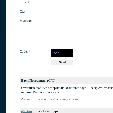
E-mail:
City:
Message: *
Code: *
Вася Петрушкин
(СПб)
Отличные ночные вечеринки! Отличный клуб! Всё круто, только
охрана! Респект и уважуха! :)
Answer:
Спасибо, Вася! приходи ещё)))
igortop
(Санкт-Петербург)