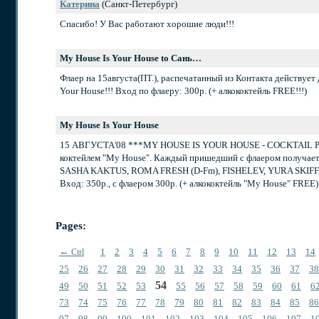
Катерина
(Санкт-Петербург)
Спасибо! У Вас работают хорошие люди!!!
My House Is Your House to Сань…
Флаер на 15августа(ПТ.), распечатанный из Контакта действует 
Your House!!! Вход по флаеру: 300р. (+ алкококтейль FREE!!!)
My House Is Your House
15 АВГУСТА'08 ***MY HOUSE IS YOUR HOUSE - COCKTAIL PAR
коктейлем "My House". Каждый пришедший с флаером получает 
SASHA KAKTUS, ROMA FRESH (D-Fm), FISHELEV, YURA SKIFF, AR
Вход: 350р., с флаером 300р. (+ алкококтейль "My House" FREE)
Pages:
←
1
2
3
4
5
6
7
8
9
10
11
12
13
14
Ctrl
25
26
27
28
29
30
31
32
33
34
35
36
37
38
54
49
50
51
52
53
55
56
57
58
59
60
61
6
73
74
75
76
77
78
79
80
81
82
83
84
85
86
97
98
99
100
101
102
103
104
105
106
107
1