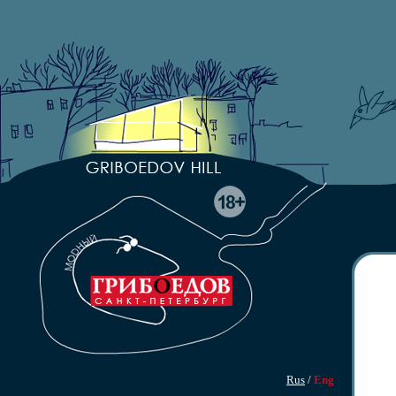
Rus
/
Eng