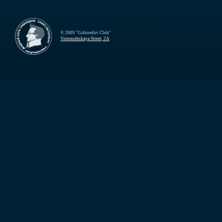
© 2009 "Griboedov Club"
Voronezhskaya Street, 2A